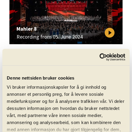
Mahler 8
play_circle_filled
Recording from 05. June 2024
Denne nettsiden bruker cookies
Vi bruker informasjonskapsler for å gi innhold og
annonser et personlig preg, for å levere sosiale
mediefunksjoner og for å analysere trafikken vår. Vi deler
Brahms: Ein deutsches Requiem
play_circle_filled
dessuten informasjon om hvordan du bruker nettstedet
Recording from 22. March 2024
vårt, med partnerne våre innen sosiale medier,
annonsering og analysearbeid, som kan kombinere den
med annen informasjon du har gjort tilgjengelig for dem,