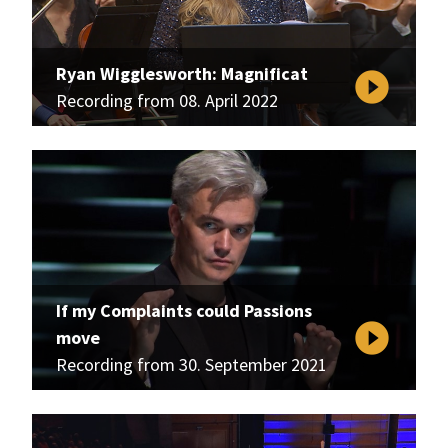
Ryan Wigglesworth: Magnificat
play_circle_filled
Recording from 08. April 2022
If my Complaints could Passions
play_circle_filled
move
Recording from 30. September 2021