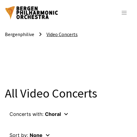
keyboard_arrow_right
Bergenphilive
Video Concerts
All Video Concerts
keyboard_arrow_down
Concerts with:
Choral
keyboard_arrow_down
Sort by:
None