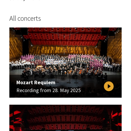
All concerts
Mozart Requiem
play_circle_filled
Recording from 28. May 2025