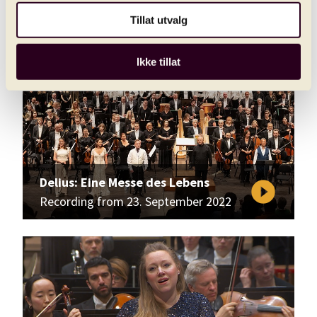
Recording from 02. December 2022
Tillat utvalg
Ikke tillat
Delius: Eine Messe des Lebens
play_circle_filled
Recording from 23. September 2022