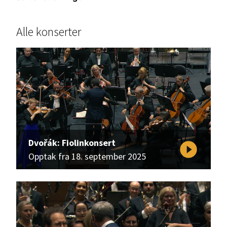
Alle konserter
Dvořák: Fiolinkonsert
play_circle_filled
Opptak fra 18. september 2025