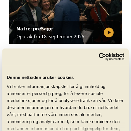
Matre: preSage
play_circle_filled
Opptak fra 18. september 2025
Denne nettsiden bruker cookies
Vi bruker informasjonskapsler for å gi innhold og
annonser et personlig preg, for å levere sosiale
mediefunksjoner og for å analysere trafikken vår. Vi deler
Matre: Freude
play_circle_filled
dessuten informasjon om hvordan du bruker nettstedet
Opptak fra 05. september 2025
vårt, med partnerne våre innen sosiale medier,
annonsering og analysearbeid, som kan kombinere den
med annen informasjon du har gjort tilgjengelig for dem,