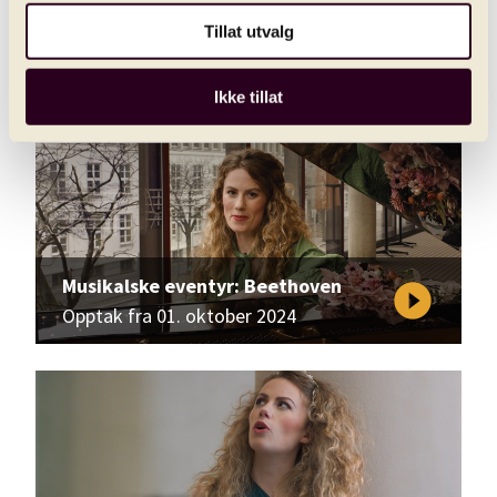
play_circle_filled
Opptak fra 30. januar 2025
Tillat utvalg
Ikke tillat
Musikalske eventyr: Beethoven
play_circle_filled
Opptak fra 01. oktober 2024