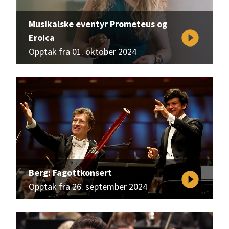
Musikalske eventyr Prometeus og
play_circle_filled
Eroica
Opptak fra 01. oktober 2024
Berg: Fagottkonsert
play_circle_filled
Opptak fra 26. september 2024