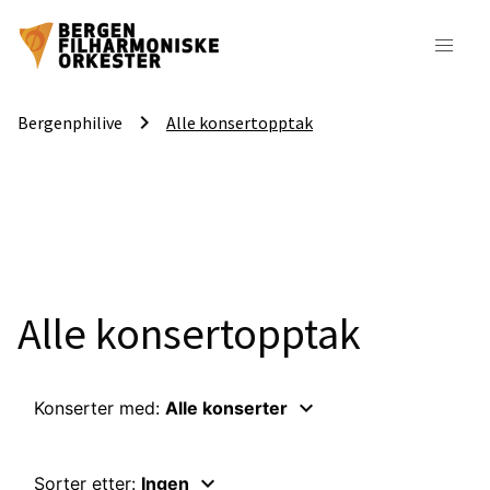
keyboard_arrow_right
Bergenphilive
Alle konsertopptak
Alle konsertopptak
keyboard_arrow_down
Konserter med:
Alle konserter
keyboard_arrow_down
Sorter etter:
Ingen