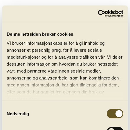
keyboard_arrow_right
Bergenphilive
Interviews
Denne nettsiden bruker cookies
Vi bruker informasjonskapsler for å gi innhold og
annonser et personlig preg, for å levere sosiale
mediefunksjoner og for å analysere trafikken vår. Vi deler
dessuten informasjon om hvordan du bruker nettstedet
vårt, med partnerne våre innen sosiale medier,
annonsering og analysearbeid, som kan kombinere den
Interviews
med annen informasjon du har gjort tilgjengelig for dem,
eller som de har samlet inn gjennom din bruk av
tjenestene deres.
Samtykkevalg
Nødvendig