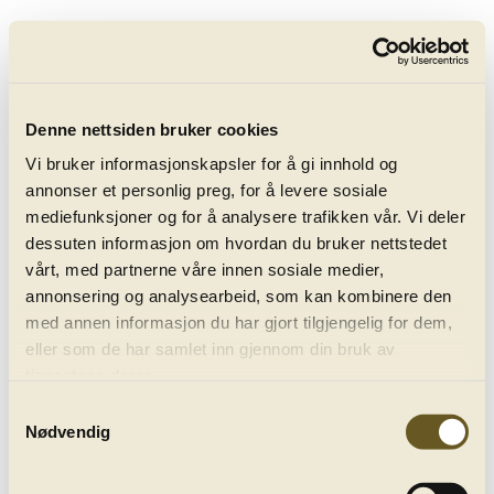
keyboard_arrow_right
Bergenphilive
Upcoming live streams
Denne nettsiden bruker cookies
Vi bruker informasjonskapsler for å gi innhold og
annonser et personlig preg, for å levere sosiale
mediefunksjoner og for å analysere trafikken vår. Vi deler
dessuten informasjon om hvordan du bruker nettstedet
vårt, med partnerne våre innen sosiale medier,
annonsering og analysearbeid, som kan kombinere den
Upcoming live streams
med annen informasjon du har gjort tilgjengelig for dem,
eller som de har samlet inn gjennom din bruk av
In our concert archive you can choose between 200 works,
tjenestene deres.
among them popular works by Edvard Grieg, great choral
Samtykkevalg
works by Mozart, Brahms and Verdi. Norwegian classics by
Nødvendig
Halvorsen, Svendsen, Grieg and Sæverud. You can now search
for your favourite composers, works, conductors and
soloists.