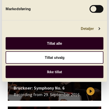
Markedsføring
Edward Gardner conducts Gabrieli,
play_circle_filled
Britten and Schönberg
Detaljer
Recording from 14. May 2020
Tillat alle
Tillat utvalg
Ikke tillat
Bruckner: Symphony No. 6
play_circle_filled
Recording from 29. September 2016