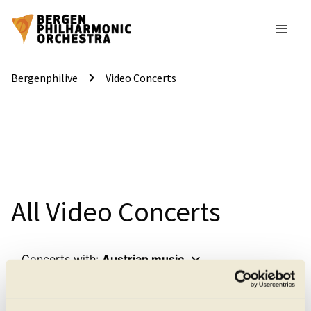
keyboard_arrow_right
Bergenphilive
Video Concerts
All Video Concerts
keyboard_arrow_down
Concerts with:
Austrian music
keyboard_arrow_down
Sort by:
None