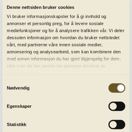
Denne nettsiden bruker cookies
Vi bruker informasjonskapsler for å gi innhold og
All concerts
annonser et personlig preg, for å levere sosiale
mediefunksjoner og for å analysere trafikken vår. Vi deler
dessuten informasjon om hvordan du bruker nettstedet
vårt, med partnerne våre innen sosiale medier,
annonsering og analysearbeid, som kan kombinere den
med annen informasjon du har gjort tilgjengelig for dem,
eller som de har samlet inn gjennom din bruk av
tjenestene deres.
Samtykkevalg
Mozart: Symphony No. 41 ''Jupiter''
play_circle_filled
Nødvendig
Recording from 04. June 2020
Egenskaper
Statistikk