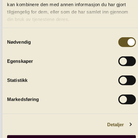
kan kombinere den med annen informasjon du har gjort
41 ''Jupiter''
tilgjengelig for dem, eller som de har samlet inn gjennom
din bruk av tjenestene deres.
Samtykkevalg
Nødvendig
James Gaffigan
Egenskaper
conductor
Wolfgang Amadeus Mozart
Statistikk
Symphony N. 41 in C major, K 551, ''Jupiter''
Markedsføring
Allegro vivace
Detaljer
Andante cantabile