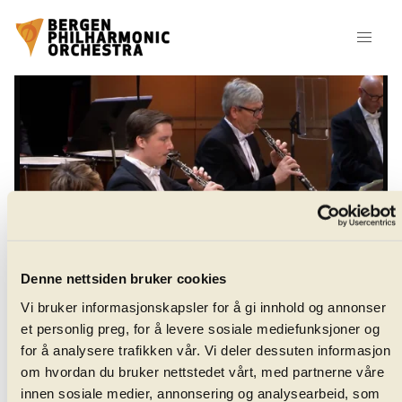
Denne nettsiden bruker cookies
Vi bruker informasjonskapsler for å gi innhold og annonser
keyboard_arrow_right
keyboard_arrow_right
Bergenphilive
Video Concerts
et personlig preg, for å levere sosiale mediefunksjoner og
Mozart: Symphony No. 41
for å analysere trafikken vår. Vi deler dessuten informasjon
om hvordan du bruker nettstedet vårt, med partnerne våre
Mozart: Symphony No.
innen sosiale medier, annonsering og analysearbeid, som