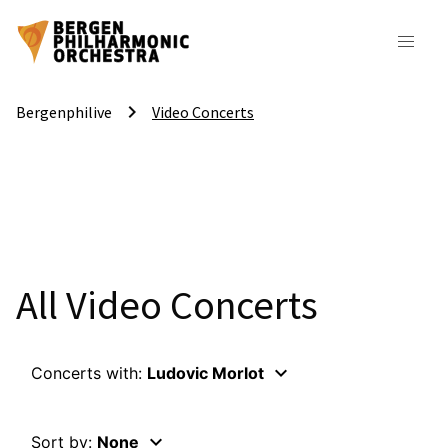
keyboard_arrow_right
Bergenphilive
Video Concerts
All Video Concerts
keyboard_arrow_down
Concerts with:
Ludovic Morlot
keyboard_arrow_down
Sort by:
None