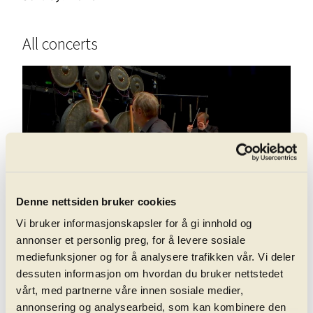
All concerts
Matre: Concerto for Percussion and
play_circle_filled
Orchestra
Denne nettsiden bruker cookies
Recording from 13. June 2022
Vi bruker informasjonskapsler for å gi innhold og
annonser et personlig preg, for å levere sosiale
mediefunksjoner og for å analysere trafikken vår. Vi deler
dessuten informasjon om hvordan du bruker nettstedet
vårt, med partnerne våre innen sosiale medier,
annonsering og analysearbeid, som kan kombinere den