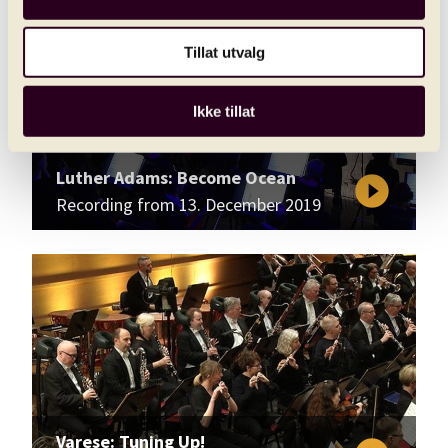
Tillat utvalg
Ikke tillat
Luther Adams: Become Ocean
play_circle_filled
Recording from 13. December 2019
Varese: Tuning Up!