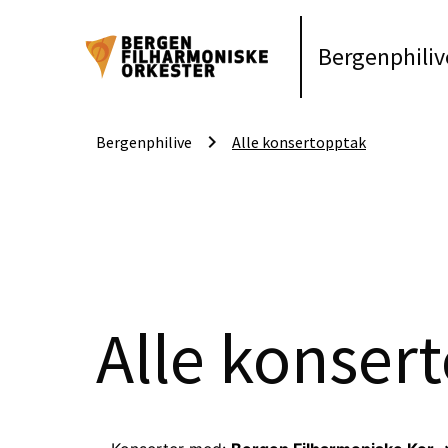
Bergenphiliv
keyboard_arrow_right
Bergenphilive
Alle konsertopptak
Alle konser