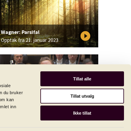
Wagner: Parsifal
play_circle_filled
Opptak fra 21. januar 2023
Tillat alle
osiale
n du bruker
Tillat utvalg
som kan
mlet inn
Ryan Wigglesworth: Magnificat
play_circle_filled
Ikke tillat
Opptak fra 08. april 2022