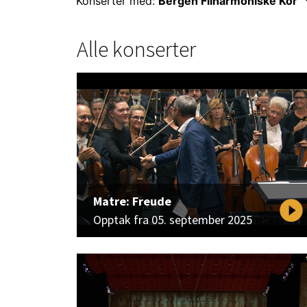
keyboar
Konserter med:
Bergen Filharmoniske Kor
Alle konserter
Matre: Freude
play_circle_filled
Opptak fra 05. september 2025