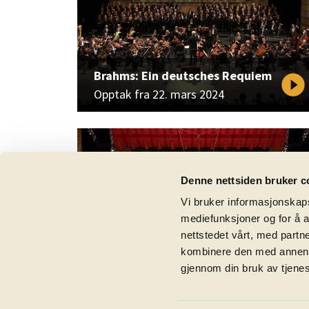
Brahms: Ein deutsches Requiem
play_circle_filled
Opptak fra 22. mars 2024
Denne nettsiden bruker c
Vi bruker informasjonskapsl
mediefunksjoner og for å a
nettstedet vårt, med part
Mahler: Symfoni nr. 2
play_circle_filled
kombinere den med annen in
"Oppstandelsen"
gjennom din bruk av tjene
Opptak fra 02. desember 2022