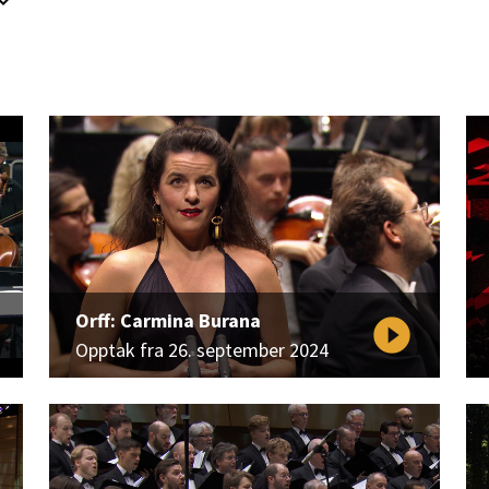
d_arrow_down
Orff: Carmina Burana
play_circle_filled
Opptak fra 26. september 2024