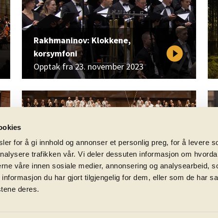
Rakhmaninov: Klokkene,
play_circle_filled
korsymfoni
Opptak fra 23. november 2023
ookies
er for å gi innhold og annonser et personlig preg, for å levere s
nalysere trafikken vår. Vi deler dessuten informasjon om hvorda
nerne våre innen sosiale medier, annonsering og analysearbeid, 
formasjon du har gjort tilgjengelig for dem, eller som de har sa
Delius: Eine Messe des Lebens
play_circle_filled
stene deres.
Opptak fra 23. september 2022