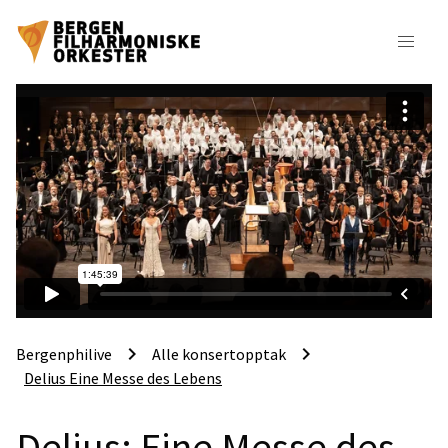
keyboard_arrow_right
keyboard_arrow_right
Bergenphilive
Alle konsertopptak
Delius Eine Messe des Lebens
Delius: Eine Messe des