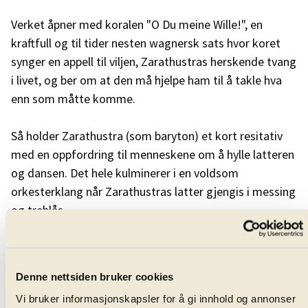
Verket åpner med koralen "O Du meine Wille!", en
kraftfull og til tider nesten wagnersk sats hvor koret
synger en appell til viljen, Zarathustras herskende tvang
i livet, og ber om at den må hjelpe ham til å takle hva
enn som måtte komme.
Så holder Zarathustra (som baryton) et kort resitativ
med en oppfordring til menneskene om å hylle latteren
og dansen. Det hele kulminerer i en voldsom
orkesterklang når Zarathustras latter gjengis i messing
og treblås.
Et nærmest vuggende tema ønsker oss velkommen til
Livets sang, hvor Mannen er elskeren og Livet er hans
Denne nettsiden bruker cookies
kjære. Tenor-, sopran- og kontraaltsolister
Vi bruker informasjonskapsler for å gi innhold og annonser
kommenterer Mannen, mens livet danser lokkende