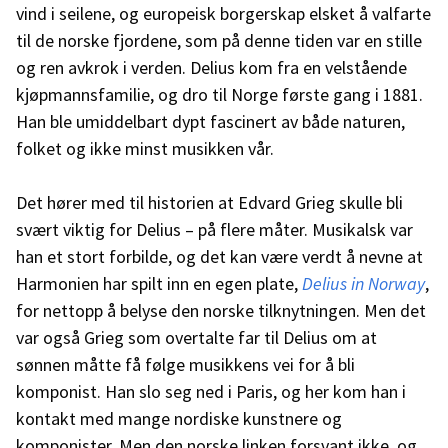
vind i seilene, og europeisk borgerskap elsket å valfarte
til de norske fjordene, som på denne tiden var en stille
og ren avkrok i verden. Delius kom fra en velstående
kjøpmannsfamilie, og dro til Norge første gang i 1881.
Han ble umiddelbart dypt fascinert av både naturen,
folket og ikke minst musikken vår.
Det hører med til historien at Edvard Grieg skulle bli
svært viktig for Delius – på flere måter. Musikalsk var
han et stort forbilde, og det kan være verdt å nevne at
Harmonien har spilt inn en egen plate,
Delius in Norway
,
for nettopp å belyse den norske tilknytningen. Men det
var også Grieg som overtalte far til Delius om at
sønnen måtte få følge musikkens vei for å bli
komponist. Han slo seg ned i Paris, og her kom han i
kontakt med mange nordiske kunstnere og
komponister. Men den norske linken forsvant ikke, og