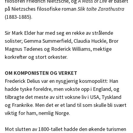
filosofen Friedrich Nietzsche, og
A Mass of Life
er basert
på Nietzsches filosofiske roman
Slik talte Zarathustra
(1883-1885).
Sir Mark Elder har med seg en rekke av strålende
solister; Gemma Summerfield, Claudia Huckle, Bror
Magnus Tødenes og Roderick Williams, mektige
korkrefter og stort orkester.
OM KOMPONISTEN OG VERKET
Frederick Delius var en nysgjerrig kosmopolitt: Han
hadde tyske foreldre, men vokste opp i England, og
tilbragte det meste av sitt voksne liv i USA, Tyskland
og Frankrike. Men det er et land til som skulle bli svært
viktig for ham, nemlig Norge.
Mot slutten av 1800-tallet hadde den økende turismen