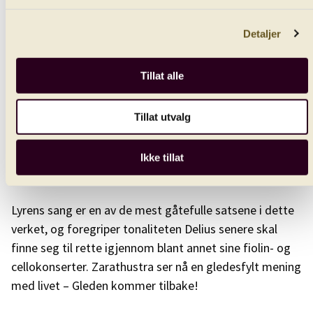
magisk orkestrering. Her løftes nattens mørke, mystikk
og ettertenksomhet fram i beste romantiske ånd.
Detaljer
Del 2 av verket starter med at Zarathustra sitter alene i
Tillat alle
stillheten på fjellet, og i det fjerne høres ekko av
hornsignaler. Stillheten brytes når musikken hyller
Mannens middagshøyde, i dette tilfellet et bilde på
Tillat utvalg
hans kulminasjonspunkt. Sopran, kontraalt og tenor
klager sine sorger over at ungdommens vår nå er forbi,
Ikke tillat
før åpningen kommer tilbake.
Lyrens sang er en av de mest gåtefulle satsene i dette
verket, og foregriper tonaliteten Delius senere skal
finne seg til rette igjennom blant annet sine fiolin- og
cellokonserter. Zarathustra ser nå en gledesfylt mening
med livet – Gleden kommer tilbake!