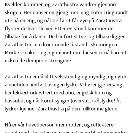
Kvelden kommer, og Zarathustra vandrer gjennom
skogen. Her danser en gjeng med ungjenter i ring rundt
ute på en eng, og når de først får øye på Zarathustra
flykter de hver sin vei. Etter en stund kommer de
tilbake for å danse. De blir fort slitne, og tilbake ligger
Zarathustra i en drømmende tilstand i skumringen.
Mørket senker seg, og minnet om dansen er nå bare et
ekko i de dempede strengene.
Zarathustra er nå blitt selvstendig og myndig, og nyter
alenetiden henført av egen lykke. Vi hører gjetersang,
her lekkert orkestrert med obo, engelsk horn og
bassobo, og når koret synger (oversatt) «Å, lykke! Å,
lykke» kjenner Zarathustra på den fullkomne glede.
Nå er vår hovedperson mer moden, og reflekterer
aktivt rundt fortiden og skeivbalansen blant mennesker