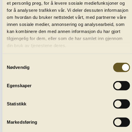
et personlig preg, for å levere sosiale mediefunksjoner og
foran Zarathustra. Kvinnestemmene bryter inn og
for å analysere trafikken vår. Vi deler dessuten informasjon
blander seg inn med fungerte motstemmer (for ikke å
om hvordan du bruker nettstedet vårt, med partnerne våre
si motargumenter), før kontraalten avbryter, og tviler
innen sosiale medier, annonsering og analysearbeid, som
på Zarathustras trofasthet. Så ringer en gammel
kan kombinere den med annen informasjon du har gjort
klokke, og bassene fyller lydbildet med sin høytidelige
tilgjengelig for dem, eller som de har samlet inn gjennom
«Midnattsang.» Livet og Zarathustra ser på hverandre,
din bruk av tjenestene deres.
overveldet av følelser. Så kjært har livet aldri vært for
ham.
Samtykkevalg
Nødvendig
Fred varer som kjent ikke lenge i menneskers hjerter,
og Zarathustra forflytter seg til et mørkere sted,
Egenskaper
tynget av tvil. Koret kommenterer hans indre
ransakelse.
Statistikk
Nattsangen skal ha vært stykkets opprinnelse, og her
Markedsføring
flyter en hymne langsomt av gårde med en nesten