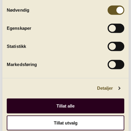
Samtykkevalg
Nødvendig
All concerts
Egenskaper
Statistikk
Markedsføring
Mozart: Violin Concerto No. 5
play_circle_filled
Detaljer
Recording from 18. January 2018
Tillat alle
Tillat utvalg