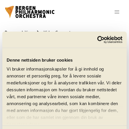
keyboard_arrow_right
Bergenphilive
Video Concerts
Denne nettsiden bruker cookies
Vi bruker informasjonskapsler for å gi innhold og
annonser et personlig preg, for å levere sosiale
mediefunksjoner og for å analysere trafikken vår. Vi deler
All Video Concerts
dessuten informasjon om hvordan du bruker nettstedet
vårt, med partnerne våre innen sosiale medier,
annonsering og analysearbeid, som kan kombinere den
keyboard_arrow_down
Concerts with:
Henning Kraggerud
med annen informasjon du har gjort tilgjengelig for dem,
eller som de har samlet inn gjennom din bruk av
tjenestene deres.
keyboard_arrow_down
Sort by:
None