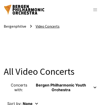
keyboard_arrow_right
Bergenphilive
Video Concerts
All Video Concerts
Concerts
Bergen Philharmonic Youth
keyboard_arrow_down
with:
Orchestra
keyboard_arrow_down
Sort by:
None