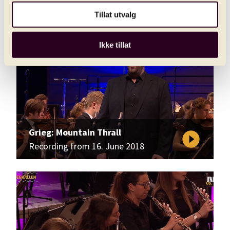
play_circle_filled
Recording from 16. June 2018
Tillat utvalg
Ikke tillat
Grieg: Mountain Thrall
play_circle_filled
Recording from 16. June 2018