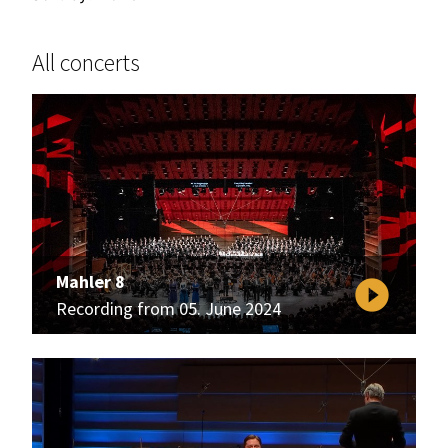
All concerts
Mahler 8
play_circle_filled
Recording from 05. June 2024