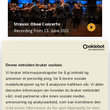
Strauss: Oboe Concerto
play_circle_filled
Recording from 13. June 2021
Denne nettsiden bruker cookies
Vi bruker informasjonskapsler for å gi innhold og
annonser et personlig preg, for å levere sosiale
Wagner: Prelude to Die
mediefunksjoner og for å analysere trafikken vår. Vi deler
play_circle_filled
Meistersinger von Nürnberg
dessuten informasjon om hvordan du bruker nettstedet
Recording from 13. June 2021
vårt, med partnerne våre innen sosiale medier,
annonsering og analysearbeid, som kan kombinere den
med annen informasjon du har gjort tilgjengelig for dem,