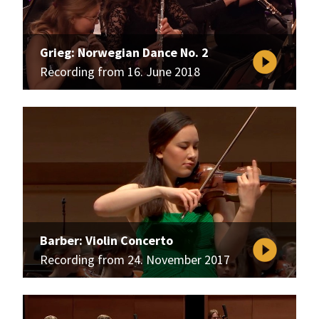
Grieg: Norwegian Dance No. 2
play_circle_filled
Recording from 16. June 2018
Barber: Violin Concerto
play_circle_filled
Recording from 24. November 2017