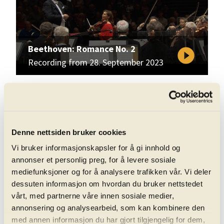
Beethoven: Romance No. 2
play_circle_filled
Recording from 28. September 2023
Denne nettsiden bruker cookies
Vi bruker informasjonskapsler for å gi innhold og
annonser et personlig preg, for å levere sosiale
mediefunksjoner og for å analysere trafikken vår. Vi deler
Ligeti: Violin Concerto
play_circle_filled
dessuten informasjon om hvordan du bruker nettstedet
Recording from 09. September 2022
vårt, med partnerne våre innen sosiale medier,
annonsering og analysearbeid, som kan kombinere den
med annen informasjon du har gjort tilgjengelig for dem,