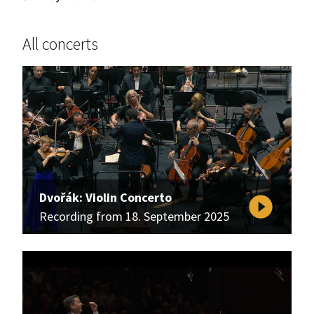
All concerts
Dvořák: Violin Concerto
play_circle_filled
Recording from 18. September 2025