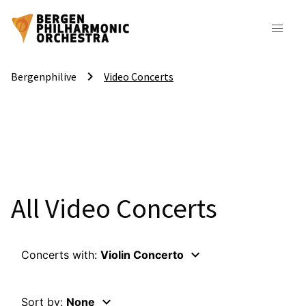
keyboard_arrow_right
Bergenphilive
Video Concerts
All Video Concerts
keyboard_arrow_down
Concerts with:
Violin Concerto
keyboard_arrow_down
Sort by:
None