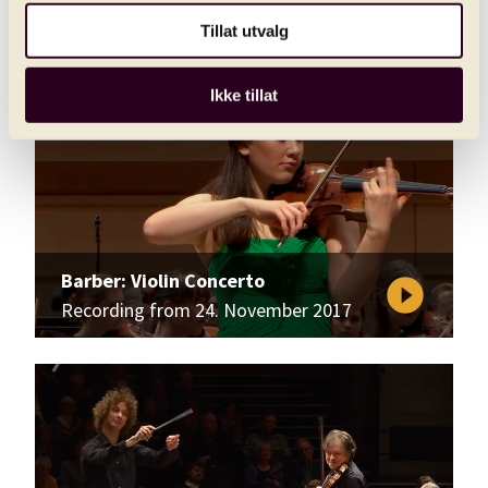
play_circle_filled
Recording from 14. November 2019
Tillat utvalg
Ikke tillat
Barber: Violin Concerto
play_circle_filled
Recording from 24. November 2017