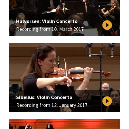
Halvorsen: Violin Concerto
play_circle_filled
Recording from 10. March 2017
Sibelius: Violin Concerto
play_circle_filled
Recording from 12. January 2017