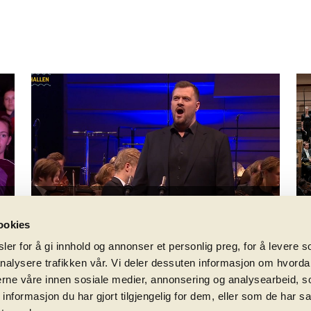
Grieg: Mountain Thrall
play_circle_filled
Recording from 16. June 2018
ookies
er for å gi innhold og annonser et personlig preg, for å levere s
nalysere trafikken vår. Vi deler dessuten informasjon om hvorda
nerne våre innen sosiale medier, annonsering og analysearbeid, 
formasjon du har gjort tilgjengelig for dem, eller som de har sa