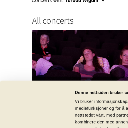
keyboard_arrow_down
Concerts with:
Torodd Wigum
All concerts
Grieg: Two Elegiac Melodies
play_circle_filled
Recording from 16. June 2018
Denne nettsiden bruker c
Vi bruker informasjonskapsl
mediefunksjoner og for å a
nettstedet vårt, med part
kombinere den med annen in