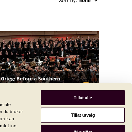
keyboard_arrow_down
Sort by:
None
Grieg: Before a Southern
play_circle_filled
Convent
Recording from 15. June 2018
Tillat alle
osiale
n du bruker
Tillat utvalg
som kan
mlet inn