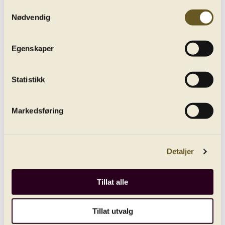
Samtykkevalg
Nødvendig
All concerts
Egenskaper
Statistikk
Markedsføring
Grieg: Norwegian Dance No. 2
play_circle_filled
Detaljer
Recording from 16. June 2018
Tillat alle
Tillat utvalg