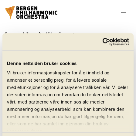
keyboard_arrow_right
Bergenphilive
Video Concerts
Denne nettsiden bruker cookies
Vi bruker informasjonskapsler for å gi innhold og
annonser et personlig preg, for å levere sosiale
mediefunksjoner og for å analysere trafikken vår. Vi deler
All Video Concerts
dessuten informasjon om hvordan du bruker nettstedet
vårt, med partnerne våre innen sosiale medier,
annonsering og analysearbeid, som kan kombinere den
keyboard_arrow_down
Concerts with:
Kjell Seim
med annen informasjon du har gjort tilgjengelig for dem,
eller som de har samlet inn gjennom din bruk av
tjenestene deres.
keyboard_arrow_down
Sort by:
None