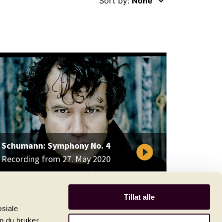
keyboard_arrow_down
Sort by:
None
Schumann: Symphony No. 4
play_circle_filled
Recording from 27. May 2020
Tillat alle
osiale
n du bruker