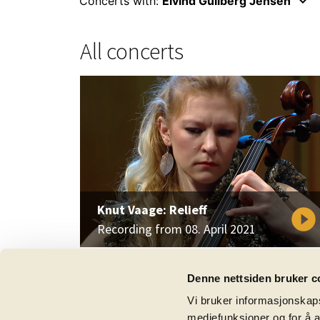
keyboard_arrow_down
Concerts with:
Eivind Gullberg Jensen
All concerts
Knut Vaage: Relieff
play_circle_filled
Recording from 08. April 2021
Denne nettsiden bruker c
Vi bruker informasjonskapsl
mediefunksjoner og for å a