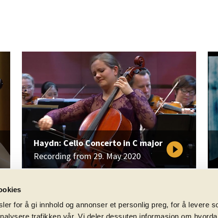
Haydn: Cello Concerto in C major
play_circle_filled
Recording from 29. May 2020
ookies
er for å gi innhold og annonser et personlig preg, for å levere s
nalysere trafikken vår. Vi deler dessuten informasjon om hvorda