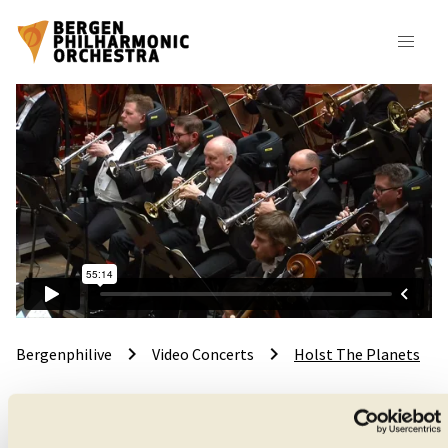
keyboard_arrow_right
keyboard_arrow_right
Bergenphilive
Video Concerts
Holst The Planets
Holst: The Planets