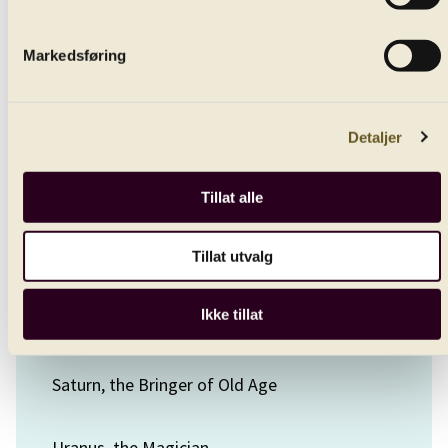
Gustav Holst
Markedsføring
The Planets, Op. 35, H125
Mars, the Bringer of War
Detaljer
Venus, the Bringer of Peace
Tillat alle
Mercury, the Winged Messenger
Tillat utvalg
Ikke tillat
Jupiter, the Bringer of Jollity
Saturn, the Bringer of Old Age
Uranus, the Magician