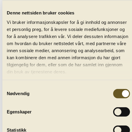
Holst's masterpiece about the
Denne nettsiden bruker cookies
planets and their astrological
Vi bruker informasjonskapsler for å gi innhold og annonser
character.
et personlig preg, for å levere sosiale mediefunksjoner og
for å analysere trafikken vår. Vi deler dessuten informasjon
om hvordan du bruker nettstedet vårt, med partnerne våre
Gustav Holst wrote The Planets between 1914 and
innen sosiale medier, annonsering og analysearbeid, som
1916. The suite represented all the known planets of
kan kombinere den med annen informasjon du har gjort
the Solar System seen from earth at the time, and their
tilgjengelig for dem, eller som de har samlet inn gjennom
corresponding astrological character.
din bruk av tjenestene deres.
Samtykkevalg
Nødvendig
Andrew Litton
conductor
Egenskaper
Bergen Philharmonic Orchestra
Statistikk