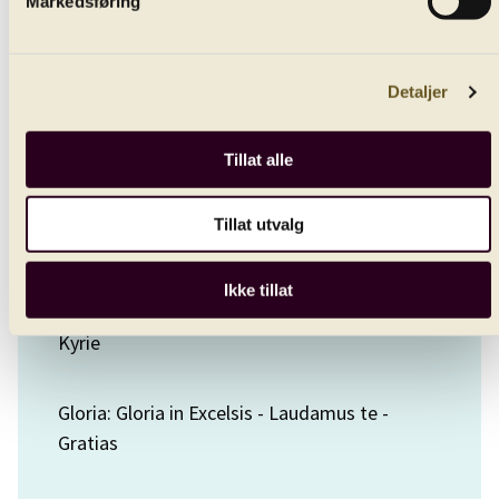
Markedsføring
Collegium Musicums Kor
Detaljer
Håkon Matti Skrede
Tillat alle
chorus master
Tillat utvalg
Wolfgang Amadeus Mozart
Great Mass in C-minor
Ikke tillat
Kyrie
Gloria: Gloria in Excelsis - Laudamus te -
Gratias