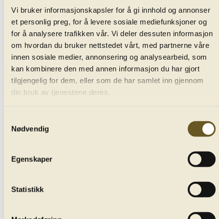
Kiera Duffy
Vi bruker informasjonskapsler for å gi innhold og annonser
et personlig preg, for å levere sosiale mediefunksjoner og
soprano
for å analysere trafikken vår. Vi deler dessuten informasjon
om hvordan du bruker nettstedet vårt, med partnerne våre
Emöke Barath
innen sosiale medier, annonsering og analysearbeid, som
kan kombinere den med annen informasjon du har gjort
soprano
tilgjengelig for dem, eller som de har samlet inn gjennom
din bruk av tjenestene deres.
John Mark Ainsley
tenor
Samtykkevalg
Nødvendig
Leon Kosavic
bass baryton
Egenskaper
Bergen Philhamonic Choir
Statistikk
Edvard Grieg Kor