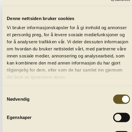
de Florence
Denne nettsiden bruker cookies
Vi bruker informasjonskapsler for å gi innhold og annonser
et personlig preg, for å levere sosiale mediefunksjoner og
for å analysere trafikken vår. Vi deler dessuten informasjon
Peter Tchaikovsky
om hvordan du bruker nettstedet vårt, med partnerne våre
innen sosiale medier, annonsering og analysearbeid, som
String Sextet in D minor, Souvenir de Florence
kan kombinere den med annen informasjon du har gjort
tilgjengelig for dem, eller som de har samlet inn gjennom
din bruk av tjenestene deres.
Allegro con spirito
Samtykkevalg
Adagio cantabile e con moto
Nødvendig
Allegretto moderato
Egenskaper