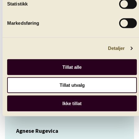
Allegro con brio e vivace
Statistikk
Melina Mandozzi
Markedsføring
violin
Jutta Morgenstern
Detaljer
violin
Tillat alle
Ilze Klava
viola
Tillat utvalg
Berend Mulder
Ikke tillat
viola
Agnese Rugevica