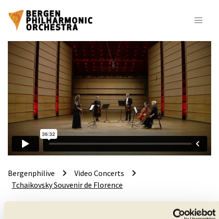
keyboard_arrow_right
keyboard_arrow_right
Bergenphilive
Video Concerts
Tchaikovsky Souvenir de Florence
Tchaikovsky: Souvenir