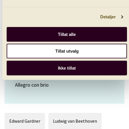
Ludwig van Beethoven
Symphony No. 7 in A major, Op. 92
Detaljer
Poco sostenuto - Vivace
Tillat alle
Allegretto
Tillat utvalg
Presto - Assai meno presto
Ikke tillat
Allegro con brio
Edward Gardner
Ludwig van Beethoven