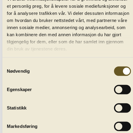
et personlig preg, for å levere sosiale mediefunksjoner og
No. 7
for å analysere trafikken vår. Vi deler dessuten informasjon
om hvordan du bruker nettstedet vårt, med partnerne våre
innen sosiale medier, annonsering og analysearbeid, som
Many find Beethoven’s Symphony No. 7 the most
kan kombinere den med annen informasjon du har gjort
compelling of the composer’s nine - a work famous for
tilgjengelig for dem, eller som de har samlet inn gjennom
its stirring funeral march but whose insistent rhythmic
din bruk av tjenestene deres.
drive and gameplay led Richard Wagner to describe it
as ‘the apotheosis of the dance.’
Samtykkevalg
Nødvendig
Edward Gardner
Egenskaper
conductor
Statistikk
Bergen Philharmonic Orchestra
Markedsføring