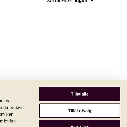
keyboard_arrow_down
Sorter etter:
Ingen
Tillat alle
osiale
n du bruker
Tillat utvalg
som kan
mlet inn