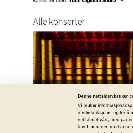
keyboard_arrow_down
Konserter med:
Yumi sagiuchi Shultz
Alle konserter
Dvorák, Halvorsen og Tsjaikovskij
play_circle_filled
Opptak fra 23. april 2020
Denne nettsiden bruker c
Vi bruker informasjonskapsl
mediefunksjoner og for å a
nettstedet vårt, med part
kombinere den med annen in