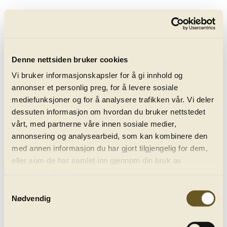
keyboard_arrow_right
Bergenphilive
Alle konsertopptak
Denne nettsiden bruker cookies
Vi bruker informasjonskapsler for å gi innhold og
annonser et personlig preg, for å levere sosiale
mediefunksjoner og for å analysere trafikken vår. Vi deler
dessuten informasjon om hvordan du bruker nettstedet
vårt, med partnerne våre innen sosiale medier,
annonsering og analysearbeid, som kan kombinere den
Alle konsertopptak
med annen informasjon du har gjort tilgjengelig for dem,
eller som de har samlet inn gjennom din bruk av
tjenestene deres.
keyboard_arrow_down
Samtykkevalg
Konserter med:
Bassklarinett
Nødvendig
keyboard_arrow_down
Sorter etter:
Ingen