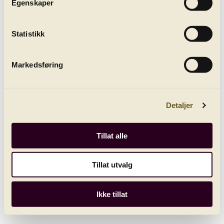
Egenskaper
Alle konserter
Statistikk
Markedsføring
Detaljer
Tillat alle
Hellstenius: Still Panic
play_circle_filled
Opptak fra 14. april 2016
Tillat utvalg
Ikke tillat