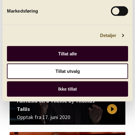
Markedsføring
Lachrymae
play_circle_filled
Detaljer
Opptak fra 18. juni 2020
Tillat alle
Tillat utvalg
Ikke tillat
Fantasia on a Theme by Thomas
play_circle_filled
Tallis
Opptak fra 17. juni 2020