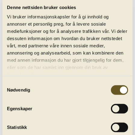
Denne nettsiden bruker cookies
Vi bruker informasjonskapsler for å gi innhold og
Alle konserter
annonser et personlig preg, for å levere sosiale
mediefunksjoner og for å analysere trafikken vår. Vi deler
dessuten informasjon om hvordan du bruker nettstedet
vårt, med partnerne våre innen sosiale medier,
annonsering og analysearbeid, som kan kombinere den
med annen informasjon du har gjort tilgjengelig for dem,
eller som de har samlet inn gjennom din bruk av
tjenestene deres.
Samtykkevalg
Vaughan Wiliams: Serenade to Music
play_circle_filled
Nødvendig
Opptak fra 10. desember 2020
Egenskaper
Statistikk