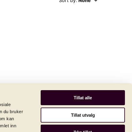
keyboard_arrow_down
Sort by:
None
Tillat alle
osiale
n du bruker
Tillat utvalg
som kan
mlet inn