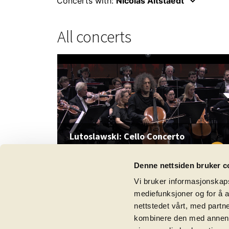
keyboard_arrow_down
Concerts with:
Nicolas Altstaedt
All concerts
Lutoslawski: Cello Concerto
play_circle_filled
Recording from 08. September
2023
Denne nettsiden bruker c
Vi bruker informasjonskapsl
mediefunksjoner og for å a
nettstedet vårt, med part
kombinere den med annen in