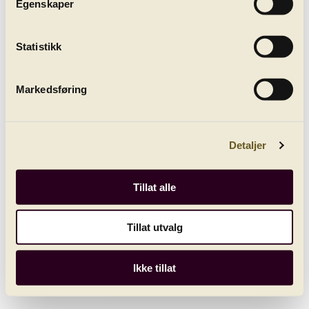
Egenskaper
All concerts
Statistikk
Markedsføring
Detaljer
Tillat alle
Grieg: Land Sighting
play_circle_filled
Recording from 16. June 2018
Tillat utvalg
Ikke tillat