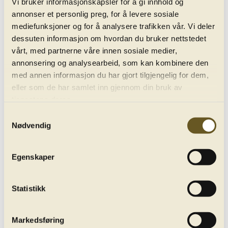
Vi bruker informasjonskapsler for å gi innhold og
annonser et personlig preg, for å levere sosiale
mediefunksjoner og for å analysere trafikken vår. Vi deler
dessuten informasjon om hvordan du bruker nettstedet
Sibelius: Symphony No. 6
vårt, med partnerne våre innen sosiale medier,
play_circle_filled
Recording from 11. March 2021
annonsering og analysearbeid, som kan kombinere den
med annen informasjon du har gjort tilgjengelig for dem,
eller som de har samlet inn gjennom din bruk av
tjenestene deres.
Samtykkevalg
Nødvendig
Egenskaper
Sibelius: Symphony No. 7
play_circle_filled
Statistikk
Recording from 10. December 2020
Markedsføring