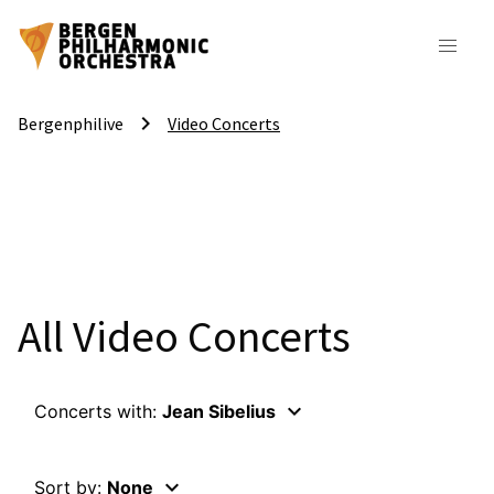
keyboard_arrow_right
Bergenphilive
Video Concerts
All Video Concerts
keyboard_arrow_down
Concerts with:
Jean Sibelius
keyboard_arrow_down
Sort by:
None