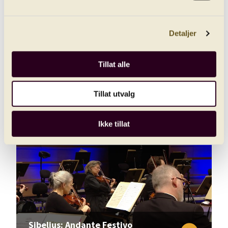
Detaljer
Tillat alle
Sibelius: Symphony No. 3
play_circle_filled
Tillat utvalg
Recording from 12. November 2020
Ikke tillat
Sibelius: Andante Festivo