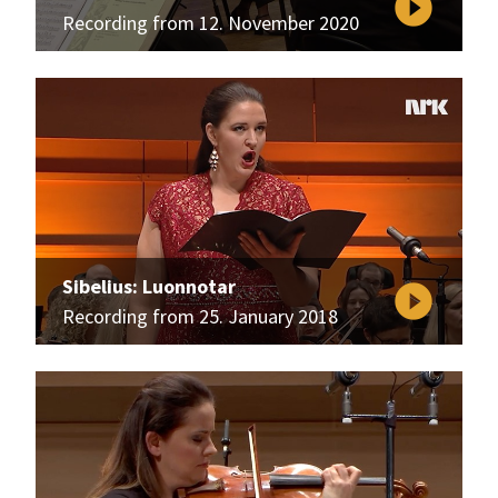
play_circle_filled
Recording from 12. November 2020
Sibelius: Luonnotar
play_circle_filled
Recording from 25. January 2018